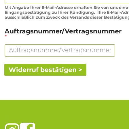
/
Mit Angabe Ihrer E-Mail-Adresse erhalten Sie von uns eine
V
Eingangsbestätigung zu Ihrer Kündigung. Ihre E-Mail-Adr
e
ausschließlich zum Zweck des Versands dieser Bestätigun
r
t
Auftragsnummer/Vertragsnummer
r
*
a
g
s
n
u
m
Widerruf bestätigen >
m
e
r