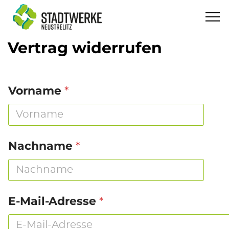
Vertrag widerrufen
*
*
Vorname
*
A
u
f
t
r
*
Nachname
a
g
s
n
u
m
*
E-Mail-Adresse
m
e
r