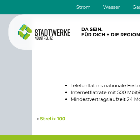
Strom
Wasser
Ga
DA SEIN.
FÜR DICH + DIE REGION
Telefonflat ins nationale Fest
Internetflatrate mit 500 Mbi
Mindestvertragslaufzeit 24 M
«
Strelix 100