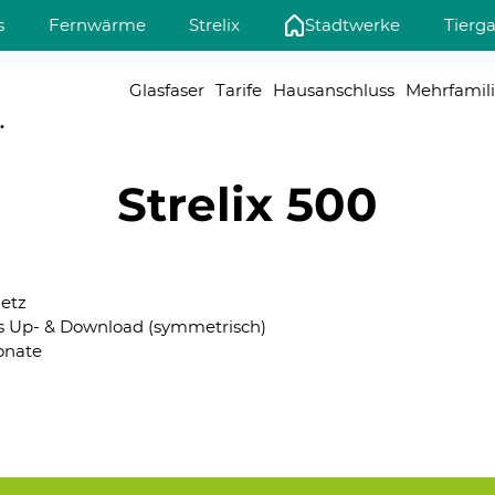
s
Fernwärme
Strelix
Stadtwerke
Tierg
Glasfaser
Tarife
Hausanschluss
Mehrfamil
.
Strelix 500
netz
t/s Up- & Download (symmetrisch)
onate