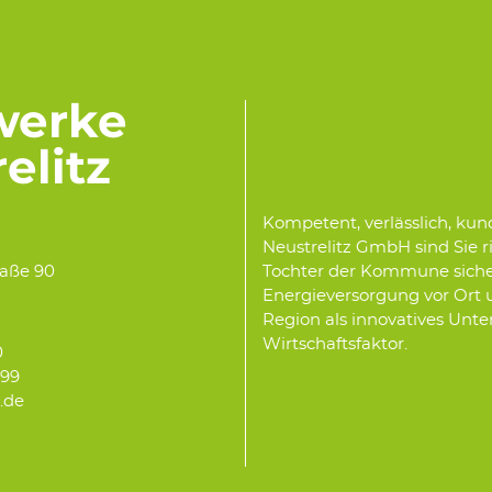
werke
elitz
Kompetent, verlässlich, ku
Neustrelitz GmbH sind Sie r
Tochter der Kommune sichert 
raße 90
Energieversorgung vor Ort un
Region als innovatives Unt
Wirtschaftsfaktor.
0
299
x.de